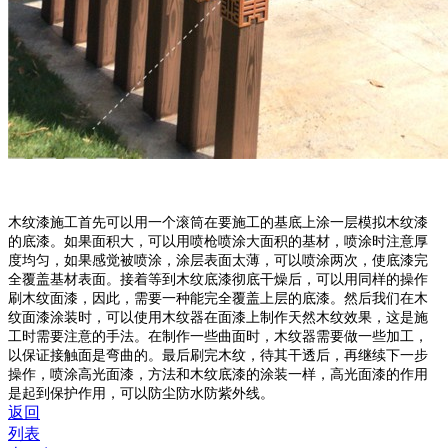
木纹漆施工首先可以用一个滚筒在要施工的基底上涂一层模拟木纹漆
的底漆。如果面积大，可以用
喷枪喷涂大面积的基材，喷涂时注意厚
度均匀，如果感觉被喷涂，涂层表面太薄，可以喷
涂两次，使底漆完
全覆盖基材表面。接着等到木纹底漆彻底干燥后，可以用同样的操作
刷
木纹面漆，因此，需要一种能完全覆盖上层的底漆。然后我们在木
纹面漆涂装时，可以使
用木纹器在面漆上制作天然木纹效果，这是施
工时需要注意的手法。在制作一些曲面时，
木纹器需要做一些加工，
以保证接触面是弯曲的。最后刷完木纹，待其干透后，再继续下
一步
操作，喷涂高光面漆，方法和木纹底漆的涂装一样，高光面漆的作用
是起到保护作用
，可以防尘防水防紫外线。
返回
列表