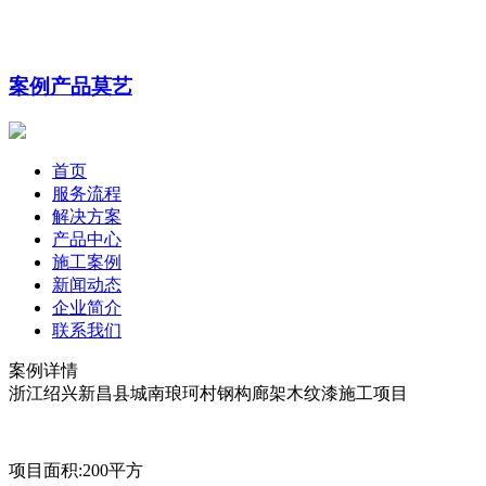
案例
产品
莫艺
首页
服务流程
解决方案
产品中心
施工案例
新闻动态
企业简介
联系我们
案例详情
浙江绍兴新昌县城南琅珂村钢构廊架木纹漆施工项目
项目面积
:200
平方