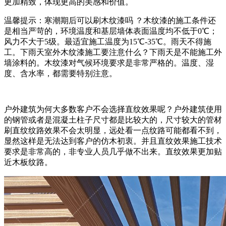
更加精致，体现更高的美感和价值。
温馨提示：寒潮期后可以刷木纹漆吗
？木纹漆的施工条件还
是相当严苛的，环境温度和基层墙体表面温度均不低于
0
℃；
风力不大于
5
级。最适宜施工温度为
15
℃
-35
℃。雨天不得施
工。下雨天室外木纹漆施工要注意什么？下雨天是不能施工外
墙涂料的。木纹漆对气候环境要求是非常严格的。温度、湿
度、含水率，都需要特别注意。
户外建筑为何大多数客户不会选择直纹效果呢？户外建筑使用
的钢管或者是混凝土柱子尺寸都是比较大的，尺寸较大的管材
刷直纹纹路效果不会太明显，远处看一点纹路可能都看不到，
显然这样是无法达到客户的仿木初衷。并且直纹效果施工技术
要求是非常高的，非专业人员几乎做不出来。直纹效果更加贴
近木板纹路。