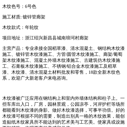
木纹色号：
6
号色
施工材质
:
镀锌管廊架
木纹款式：年轮纹
项目地址：浙江绍兴新昌县城南琅珂村廊架
主营产品：专业承接全国稻草漆、清水混凝土、钢结构木纹漆
施工、镀锌管木纹漆施工、方管
/
圆管木纹漆施工、廊架
/
葡萄
架木纹漆施工、混凝土外墙木纹漆施工、古建筑仿木纹漆施
工、石膏板木纹漆施工、不锈钢
/
铝合金木纹漆施工及稻草
漆、木纹漆、清水混凝土材料批发和零售，
18
款全新木纹色
系，欢迎广大新老客户来电咨询。
木纹漆被广泛应用在钢结构上和室内外墙体结构和柱子上。一
些车库出入口，厂房，园林景观，公园凉亭，河岸护栏等场所
都能看到木纹漆的身影。做好木纹漆选择，可事半功倍。好的
木纹漆可根据不同的需要，制造出别具一格的木纹效果，能创
造贴纸木纹家具所不能达到的艺术美与工艺美。使家具或设施